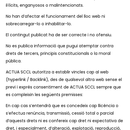
il·lícits, enganyosos o malintencionats.
No han d’afectar el funcionament del lloc web ni
sobrecarregar-lo o inhabilitar-lo.
El contingut publicat ha de ser correcte i no ofensiu.
No es publica informació que pugui atemptar contra
drets de tercers, principis constitucionals o la moral
pública.
ACTUA SCCL autoritza a establir vincles cap al web
(hyperlink / Backlink), des de qualsevol altra web sense el
previ i exprés consentiment de ACTUA SCCL sempre que
es compleixin les següents premisses:
En cap cas s’entendrà que es concedeix cap llicència o
s’efectua renúncia, transmissió, cessió total o parcial
d’aquests drets ni es confereix cap dret ni expectativa de
dret, i especialment, d’alteració, explotació, reproducció,