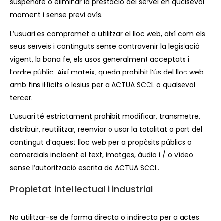
suspendre o eliminar la prestació del servei en qualsevol
moment i sense previ avís.
L’usuari es compromet a utilitzar el lloc web, així com els
seus serveis i continguts sense contravenir la legislació
vigent, la bona fe, els usos generalment acceptats i
l’ordre públic. Així mateix, queda prohibit l’ús del lloc web
amb fins il·lícits o lesius per a ACTUA SCCL o qualsevol
tercer.
L’usuari té estrictament prohibit modificar, transmetre,
distribuir, reutilitzar, reenviar o usar la totalitat o part del
contingut d’aquest lloc web per a propòsits públics o
comercials incloent el text, imatges, àudio i / o vídeo
sense l’autorització escrita de ACTUA SCCL.
Propietat intel·lectual i industrial
No utilitzar-se de forma directa o indirecta per a actes