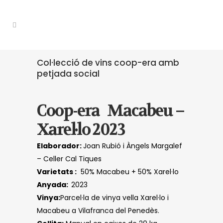
Col·lecció de vins coop-era amb
petjada social
Coop-era Macabeu –
Xarel·lo 2023
Elaborador:
Joan Rubió i Àngels Margalef
– Celler Cal Tiques
Varietats :
50% Macabeu + 50% Xarel·lo
Anyada:
2023
Vinya:
Parcel·la de vinya vella Xarel·lo i
Macabeu a Vilafranca del Penedès.