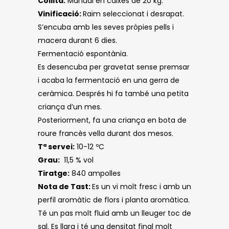
Collita:
Manual en caixes de 20 kg.
Vinificació:
Raïm seleccionat i desrapat.
S’encuba amb les seves pròpies pells i
macera durant 6 dies.
Fermentació espontània.
Es desencuba per gravetat sense premsar
i acaba la fermentació en una gerra de
ceràmica. Després hi fa també una petita
criança d’un mes.
Posteriorment, fa una criança en bota de
roure francès vella durant dos mesos.
Tª servei:
10-12 ºC
Grau:
11,5 % vol
Tiratge:
840 ampolles
Nota de Tast:
Es un vi molt fresc i amb un
perfil aromàtic de flors i planta aromàtica.
Té un pas molt fluid amb un lleuger toc de
sal. Es llarg i té una densitat final molt