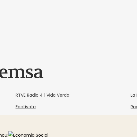
remsa
RTVE Radio 4 | Vida Verda
La
Eactivate
Ra
mou: