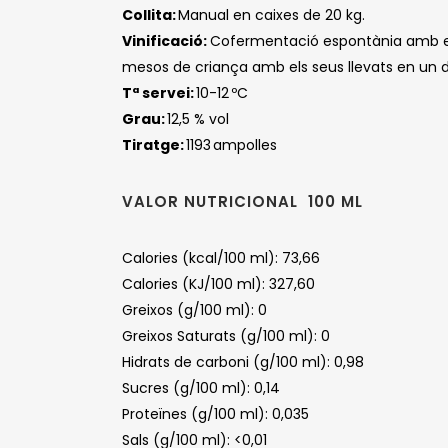
Collita:
Manual en caixes de 20 kg.
Vinificació:
Cofermentació espontània amb els 
mesos de criança amb els seus llevats en un di
Tª servei:
10-12 ºC
Grau:
12,5 % vol
Tiratge:
1193 ampolles
VALOR NUTRICIONAL 100 ML
Calories (kcal/100 ml): 73,66
Calories (KJ/100 ml): 327,60
Greixos (g/100 ml): 0
Greixos Saturats (g/100 ml): 0
Hidrats de carboni (g/100 ml): 0,98
Sucres (g/100 ml): 0,14
Proteïnes (g/100 ml): 0,035
Sals (g/100 ml): <0,01