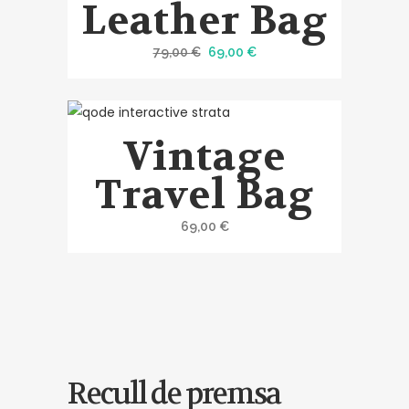
Leather Bag
El
El
79,00
€
69,00
€
preu
preu
original
actual
era:
és:
Vintage
79,00 €.
69,00 €.
Travel Bag
69,00
€
Recull de premsa