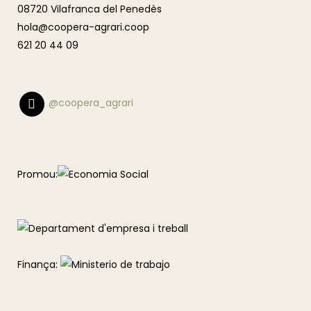
08720 Vilafranca del Penedès
hola@coopera-agrari.coop
621 20 44 09
@coopera_agrari
Promou:
Finança: