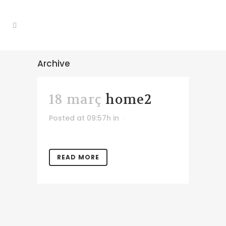
Archive
18 març
home2
Posted at 09:57h
in
READ MORE