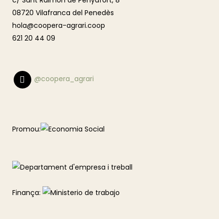
c/ Sant Raimon de Penyafort, 8
08720 Vilafranca del Penedès
hola@coopera-agrari.coop
621 20 44 09
@coopera_agrari
Promou:
Finança: