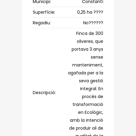
Municipi:
Constantí
Superfície:
0,25 ha ????
Regadiu:
No??????
Finca de 300
oliveres, que
portava 3 anys
sense
manteniment,
agafada per a la
seva gestió
integral. En
Descripció:
procés de
transformació
en Ecològic,
amb la intenció
de produir oli de
qualitat de la