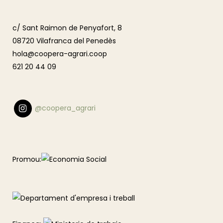
c/ Sant Raimon de Penyafort, 8
08720 Vilafranca del Penedès
hola@coopera-agrari.coop
621 20 44 09
@coopera_agrari
Promou: