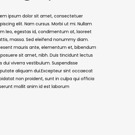
rem ipsum dolor sit amet, consectetuer
piscing elit. Nam cursus. Morbi ut mi. Nullam
im leo, egestas id, condimentum at, laoreet
ttis, massa. Sed eleifend nonummy diam.
aesent mauris ante, elementum et, bibendum
 posuere sit amet, nibh. Duis tincidunt lectus
is dui viverra vestibulum. Suspendisse
lputate aliquam dui.Excepteur sint occaecat
idatat non proident, sunt in culpa qui officia
serunt mollit anim id est laborum