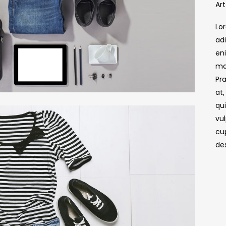
Art
Lo
adi
en
ma
Pr
at,
qu
vu
cup
de