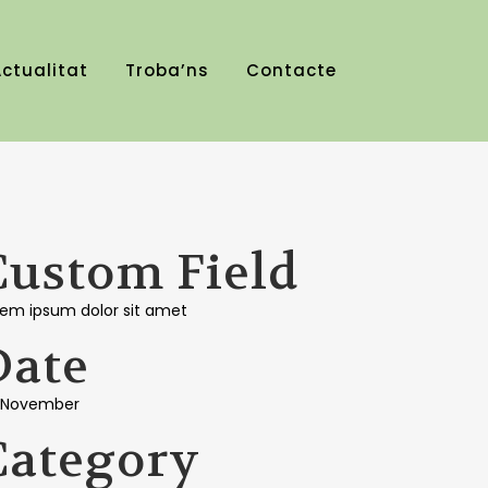
ctualitat
Troba’ns
Contacte
Custom Field
rem ipsum dolor sit amet
Date
 November
Category