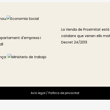
mou:
La Venda de Proximitat està 
catalans que venen ells mate
Decret 24/2013
nça:
Avís legal
/
Política de privacitat