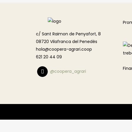
Pro
c/ Sant Raimon de Penyafort, 8
08720 Vilafranca del Penedès
hola@coopera-agrari.coop
621 20 44 09
Fina
@coopera_agrari