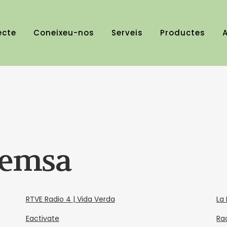
ecte
Coneixeu-nos
Serveis
Productes
A
remsa
RTVE Radio 4 | Vida Verda
La
Eactivate
Ra