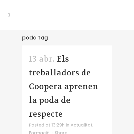
poda Tag
13 abr.
Els
treballadors de
Coopera aprenen
la poda de
respecte
Posted at 13:29h
in
Actualitat
,
Formació
Share