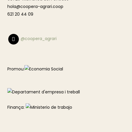
hola@coopera-agrari.coop
621 20 44 09
@coopera_agrari
Promou:
Finança: