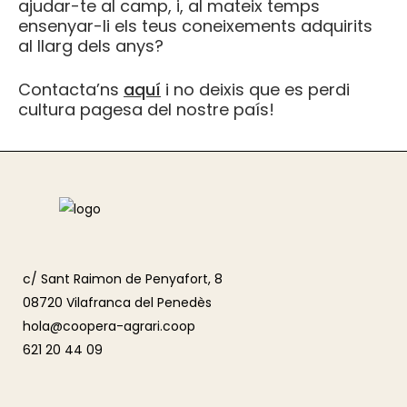
ajudar-te al camp, i, al mateix temps
ensenyar-li els teus coneixements adquirits
al llarg dels anys?
Contacta’ns
aquí
i no deixis que es perdi
cultura pagesa del nostre país!
c/ Sant Raimon de Penyafort, 8
08720 Vilafranca del Penedès
hola@coopera-agrari.coop
621 20 44 09