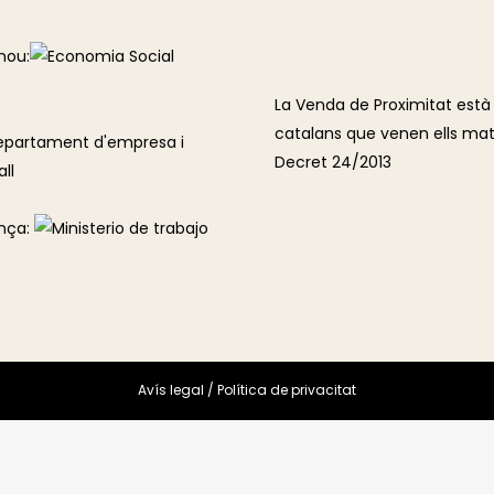
mou:
La Venda de Proximitat està 
catalans que venen ells mate
Decret 24/2013
nça:
Avís legal
/
Política de privacitat