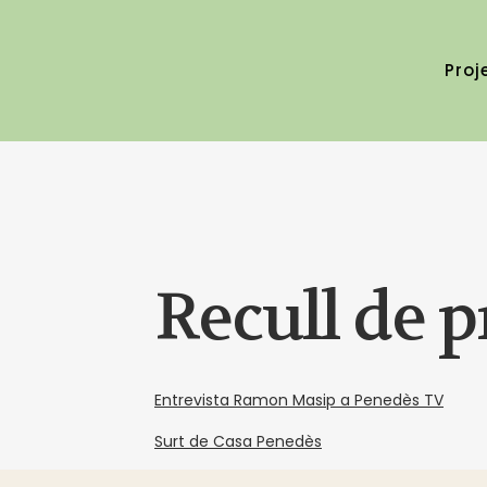
COL·LABORA
Proj
Emms Vilafranca ens fa do
03/19/2021
Recull de 
Entrevista Ramon Masip a Penedès TV
Surt de Casa Penedès