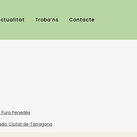
ctualitat
Troba’ns
Contacte
es
a Fura Penedès
adio Ciutat de Tarragona