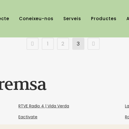
ecte
Coneixeu-nos
Serveis
Productes
A
nació d’unes tisores elèctriqu
1
2
3
premsa
RTVE Radio 4 | Vida Verda
L
Eactivate
R