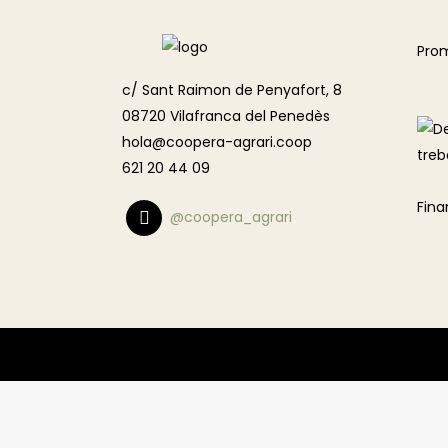
Pro
c/ Sant Raimon de Penyafort, 8
08720 Vilafranca del Penedès
hola@coopera-agrari.coop
621 20 44 09
Fina
@coopera_agrari