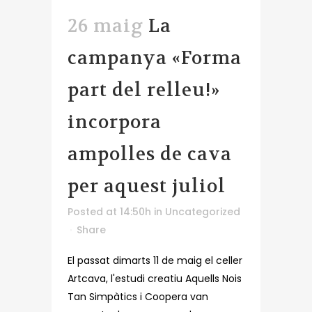
26 maig
La
campanya «Forma
part del relleu!»
incorpora
ampolles de cava
per aquest juliol
Posted at 14:50h
in
Uncategorized
Share
El passat dimarts 11 de maig el celler
Artcava, l'estudi creatiu Aquells Nois
Tan Simpàtics i Coopera van