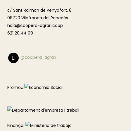
c/ Sant Raimon de Penyafort, 8
08720 Vilafranca del Penedès
hola@coopera-agrari.coop
621 20 44 09
@coopera_agrari
Promou:
Finança: