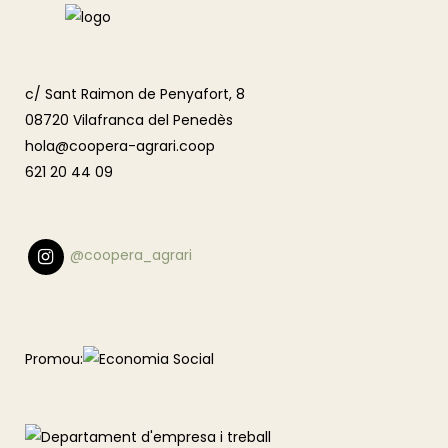
c/ Sant Raimon de Penyafort, 8
08720 Vilafranca del Penedès
hola@coopera-agrari.coop
621 20 44 09
@coopera_agrari
Promou: