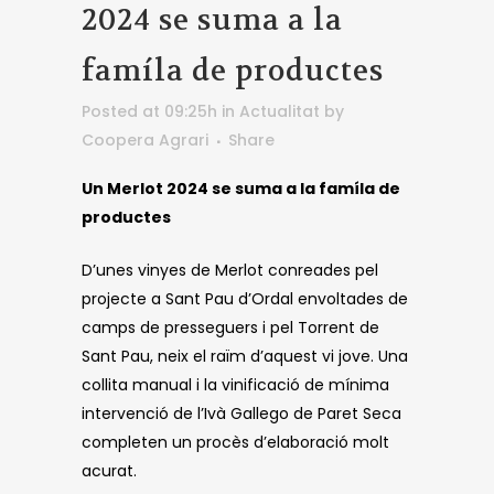
2024 se suma a la
famíla de productes
Posted at 09:25h
in
Actualitat
by
Coopera Agrari
Share
Un Merlot 2024 se suma a la famíla de
productes
D’unes vinyes de Merlot conreades pel
projecte a Sant Pau d’Ordal envoltades de
camps de presseguers i pel Torrent de
Sant Pau, neix el raïm d’aquest vi jove. Una
collita manual i la vinificació de mínima
intervenció de l’Ivà Gallego de Paret Seca
completen un procès d’elaboració molt
acurat.